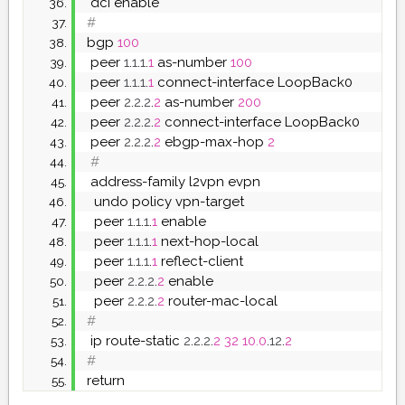
 dci enable
#
bgp 
100
 peer 
1
.
1
.
1
.
1
 as-number 
100
 peer 
1
.
1
.
1
.
1
 connect-interface LoopBack0
 peer 
2
.
2
.
2
.
2
 as-number 
200
 peer 
2
.
2
.
2
.
2
 connect-interface LoopBack0
 peer 
2
.
2
.
2
.
2
 ebgp-max-hop 
2
 #
 address-family l2vpn evpn
  undo policy vpn-target
  peer 
1
.
1
.
1
.
1
 enable
  peer 
1
.
1
.
1
.
1
 next-hop-local
  peer 
1
.
1
.
1
.
1
 reflect-client
  peer 
2
.
2
.
2
.
2
 enable
  peer 
2
.
2
.
2
.
2
 router-mac-local
#
 ip route-static 
2
.
2
.
2
.
2
32
10.0
.
12
.
2
#
return