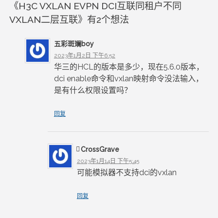
《
H3C VXLAN EVPN DCI互联同租户不同
导
VXLAN二层互联
》有2个想法
航
五彩斑斓boy
2023年1月2日 下午6:52
华三的HCL的版本是多少，现在5.6.0版本，
dci enable命令和vxlan映射命令没法输入，
是有什么权限设置吗？
回复
CrossGrave
2023年1月14日 下午5:45
可能模拟器不支持dci的vxlan
回复