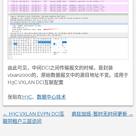
由此可见，中间DCI之间传输报文的时候，是封装
vlxan2000的，原始数据报文中的源目地址不变。适用于
H3C VXLAN DCI互联配置
张贴在
H3C
、
数据中心技术
←
H3C VXLAN EVPN DCI互
疯狂加班-暂时无时间更新
→
文
联同租户三层访问
章