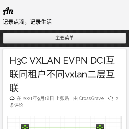
跳
An
至
内
记录点滴，记录生活
容
主要菜单
H3C VXLAN EVPN DCI互
联同租户不同vxlan二层互
联
在
2021年9月18日
上张贴
由
CrossGrave
2
条评论