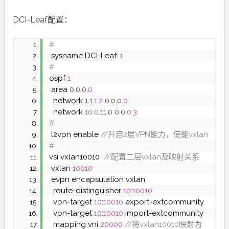
DCI-Leaf配置：
#
 sysname DCI-Leaf-
1
#
ospf 
1
 area 
0
.
0
.
0
.
0
  network 
1
.
1
.
1.2
0
.
0
.
0
.
0
  network 
10.0
.
11
.
0
0
.
0
.
0.3
#
 l2vpn enable
 //开启2层VPN能力，使能vxlan
#
vsi vxlan10010 
 //配置二层vxlan及映射关系
 vxlan 
10010
 evpn encapsulation vxlan
  route-distinguisher 
10
:
10010
  vpn-target 
10
:
10010
 export-extcommunity
  vpn-target 
10
:
10010
 import-extcommunity
  mapping vni 
20000
 //将vxlan10010映射为