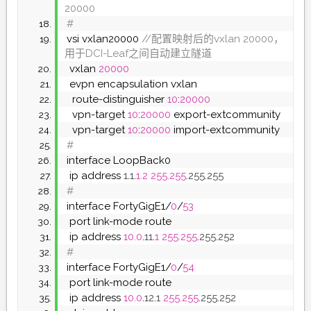
20000
#
vsi vxlan20000
 //配置映射后的vxlan 20000，
用于DCI-Leaf之间自动建立隧道
 vxlan 
20000
 evpn encapsulation vxlan
  route-distinguisher 
10
:
20000
  vpn-target 
10
:
20000
 export-extcommunity
  vpn-target 
10
:
20000
 import-extcommunity
#
interface LoopBack0
 ip address 
1
.
1
.
1.2
255.255
.
255
.
255
#
interface FortyGigE1/
0
/
53
 port link-mode route
 ip address 
10.0
.
11
.
1
255.255
.
255
.
252
#
interface FortyGigE1/
0
/
54
 port link-mode route
 ip address 
10.0
.
12
.
1
255.255
.
255
.
252