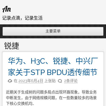
跳
An
至
内
记录点滴，记录生活
容
主要菜单
锐捷
华为、H3C、锐捷、中兴厂
家关于STP BPDU透传细节
在
2023年6月4日
上张贴
2条评论
近期关于生成树的问题多局点出现环路现象，导致业务
中断发生，由于网络规模问题，在一些数量较多的场景
下核心交换机均…