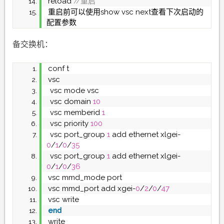
reload
 //重启
重启前可以使用show vsc next查看下次启动的
配置参数
备交换机：
conf t
vsc
 vsc mode vsc
 vsc domain 
10
 vsc memberid 
1
 vsc priority 
100
 vsc port_group 
1
 add ethernet xlgei-
0
/
1
/
0
/
35
 vsc port_group 
1
 add ethernet xlgei-
0
/
1
/
0
/
36
vsc mmd_mode port
vsc mmd_port add xgei-
0
/
2
/
0
/
47
vsc write
end
write