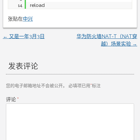
reload
张贴在
中兴
←
又是一年3月3日
华为防火墙NAT-T（NAT穿
文
越）场景实验
→
章
发表评论
导
航
您的电子邮箱地址不会被公开。
必填项已用
*
标注
评论
*