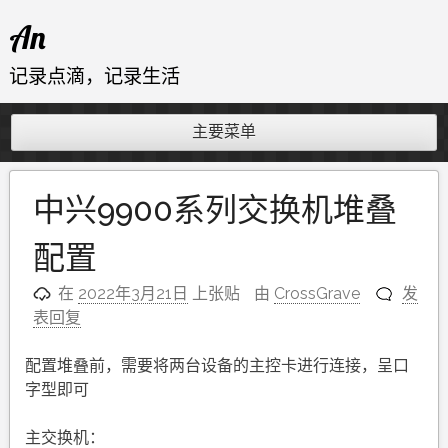
跳
An
至
内
记录点滴，记录生活
容
主要菜单
中兴9900系列交换机堆叠
配置
在
2022年3月21日
上张贴
由
CrossGrave
发
表回复
配置堆叠前，需要将两台设备的主控卡进行连接，呈口
字型即可
主交换机：