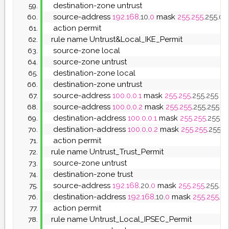
  destination-zone untrust
  source-address 
192.168
.
10
.
0
 mask 
255.255
.
255
.
0
  action permit
 rule name Untrust&Local_IKE_Permit       
  source-zone local
  source-zone untrust
  destination-zone local
  destination-zone untrust
  source-address 
100.0
.
0.1
 mask 
255.255
.
255
.
255
  source-address 
100.0
.
0.2
 mask 
255.255
.
255
.
255
  destination-address 
100.0
.
0.1
 mask 
255.255
.
255
.
2
  destination-address 
100.0
.
0.2
 mask 
255.255
.
255
.
2
  action permit
 rule name Untrust_Trust_Permit
  source-zone untrust
  destination-zone trust
  source-address 
192.168
.
20
.
0
 mask 
255.255
.
255
.
0
  destination-address 
192.168
.
10
.
0
 mask 
255.255
.
25
  action permit
 rule name Untrust_Local_IPSEC_Permit