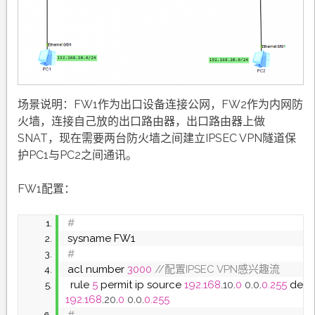
场景说明：FW1作为出口设备连接公网，FW2作为内网防
火墙，连接自己放的出口路由器，出口路由器上做
SNAT，现在需要两台防火墙之间建立IPSEC VPN隧道保
护PC1与PC2之间通讯。
FW1配置：
#
sysname FW1
#
acl number 
3000
 //配置IPSEC VPN感兴趣流
 rule 
5
 permit ip source 
192.168
.
10
.
0
0
.
0
.
0.255
192.168
.
20
.
0
0
.
0
.
0.255