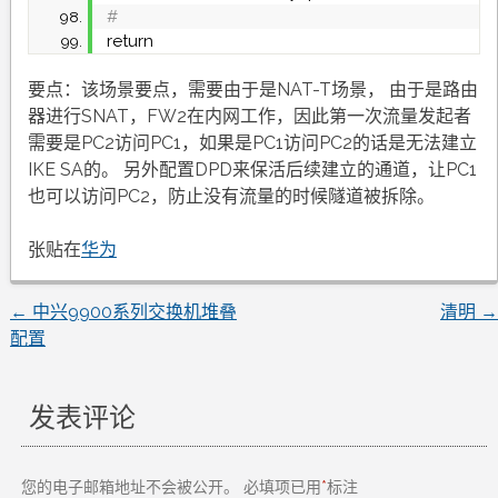
#
return
要点：该场景要点，需要由于是NAT-T场景， 由于是路由
器进行SNAT，FW2在内网工作，因此第一次流量发起者
需要是PC2访问PC1，如果是PC1访问PC2的话是无法建立
IKE SA的。 另外配置DPD来保活后续建立的通道，让PC1
也可以访问PC2，防止没有流量的时候隧道被拆除。
张贴在
华为
←
中兴9900系列交换机堆叠
清明
→
文
配置
章
发表评论
导
航
您的电子邮箱地址不会被公开。
必填项已用
*
标注