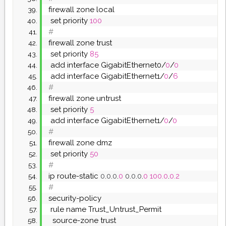
firewall zone local
 set priority 
100
#
firewall zone trust
 set priority 
85
 add interface GigabitEthernet0/
0
/
0
 add interface GigabitEthernet1/
0
/
6
#
firewall zone untrust
 set priority 
5
 add interface GigabitEthernet1/
0
/
0
#
firewall zone dmz
 set priority 
50
#
ip route-static 
0
.
0
.
0
.
0
0
.
0
.
0
.
0
100.0
.
0.2
#
security-policy
 rule name Trust_Untrust_Permit
  source-zone trust