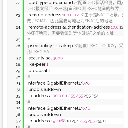
 dpd type on-demand
 //配置DPD保活检测，周期
DPD报文保活IPSEC隧道和检测IPSEC隧道的故障
 remote-address 
100.0
.
0.2
 //由于是NAT-T场景，
做了SNAT，因此需要写地址为SNAT后的地址
 remote-address authentication-address 
10.0
.
12
.
1
NAT-T场景，需要验证对等体SNAT之前的地址
#
ipsec policy 
1
1
 isakmp
 //配置IPSEC POLICY，采
商IPSEC SA
 security acl 
3000
 ike-peer 
1
 proposal 
1
#
interface GigabitEthernet1/
0
/
0
 undo shutdown
 ip address 
100.0
.
0.1
255.255
.
255
.
252
#
interface GigabitEthernet1/
0
/
6
 undo shutdown
 ip address 
192.168
.
10
.
254
255.255
.
255
.
0
#