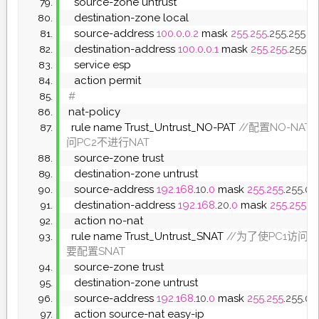
  source-zone untrust
  destination-zone local
  source-address 
100.0
.
0.2
 mask 
255.255
.
255
.
255
  destination-address 
100.0
.
0.1
 mask 
255.255
.
255
.
2
  service esp
  action permit
#
nat-policy
 rule name Trust_Untrust_NO-PAT
 //配置NO-NAT
问PC2不进行NAT
  source-zone trust
  destination-zone untrust
  source-address 
192.168
.
10
.
0
 mask 
255.255
.
255
.
0
  destination-address 
192.168
.
20
.
0
 mask 
255.255
.
2
  action no-nat
 rule name Trust_Untrust_SNAT
 //为了使PC1访问
要配置SNAT
  source-zone trust
  destination-zone untrust
  source-address 
192.168
.
10
.
0
 mask 
255.255
.
255
.
0
  action source-nat easy-ip