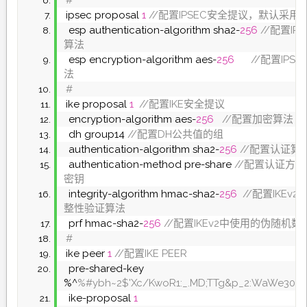
#
ipsec proposal 
1
 //配置IPSEC安全提议，默认采用
 esp authentication-algorithm sha2-
256
 //配置I
算法
 esp encryption-algorithm aes-
256
 //配置IPS
法
#
ike proposal 
1
 //配置IKE安全提议
 encryption-algorithm aes-
256
 //配置加密算法
 dh group14
 //配置DH公共值的组
 authentication-algorithm sha2-
256
 //配置认证算
 authentication-method pre-share
 //配置认证方
密钥
 integrity-algorithm hmac-sha2-
256
 //配置IKEv
整性验证算法
 prf hmac-sha2-
256
 //配置IKEv2中使用的伪随机数
#
ike peer 
1
 //配置IKE PEER
 pre-shared-key 
%^
%#ybh~2$'Xc/KwoR1:_.MD;TTg&p_2:WaWe30&
 ike-proposal 
1