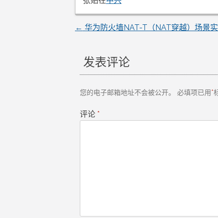
张贴在
中兴
←
华为防火墙NAT-T（NAT穿越）场景
文
章
发表评论
导
您的电子邮箱地址不会被公开。
必填项已用
*
航
评论
*