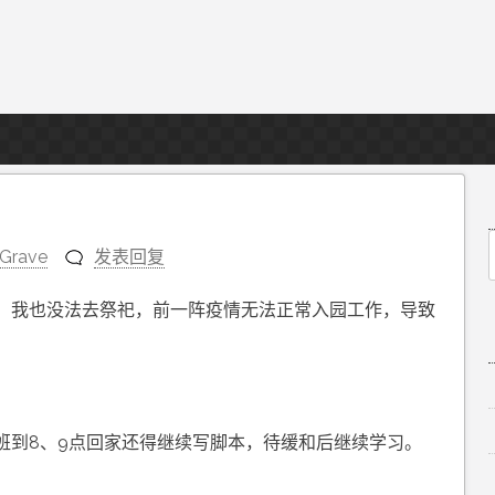
sGrave
发表回复
f
，我也没法去祭祀，前一阵疫情无法正常入园工作，导致
班到8、9点回家还得继续写脚本，待缓和后继续学习。