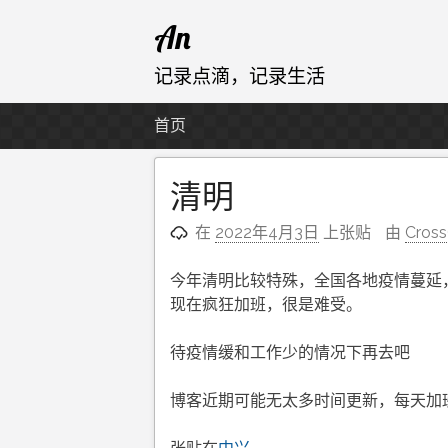
跳
An
至
内
记录点滴，记录生活
容
首页
清明
在
2022年4月3日
上张贴
由
Cros
今年清明比较特殊，全国各地疫情蔓延
现在疯狂加班，很是难受。
待疫情缓和工作少的情况下再去吧
博客近期可能无太多时间更新，每天加