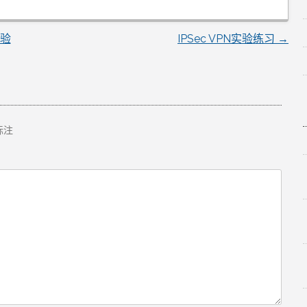
实验
IPSec VPN实验练习
→
标注