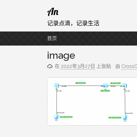
跳
An
至
内
记录点滴，记录生活
容
首页
image
在
2022年3月27日
上张贴
由
Cross