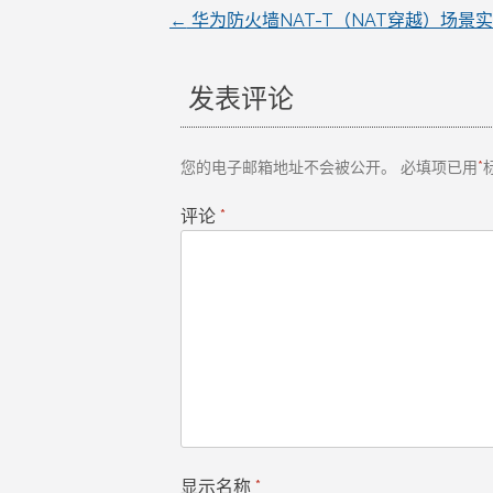
←
华为防火墙NAT-T（NAT穿越）场景
文
章
发表评论
导
您的电子邮箱地址不会被公开。
必填项已用
*
航
评论
*
显示名称
*