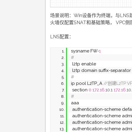
场景说明：Win设备作为终端，与LNS建
火墙仅配置SNAT和基础策略， VPC侧
LNS配置：
sysname FW-
1
#
 l2tp enable
 l2tp domain suffix-separator
#
ip pool L2TP_A
 //创建L2TP
 section 
0
172.16
.
10
.
1
172.16
.
10
.
#
aaa
 authentication-scheme defa
 authentication-scheme admi
 authentication-scheme admi
 authentication-scheme adm