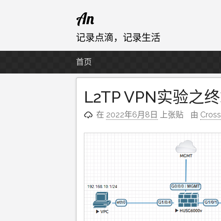
跳
An
至
内
记录点滴，记录生活
容
首页
L2TP VPN实验之
在
2022年6月8日
上张贴
由
Cros