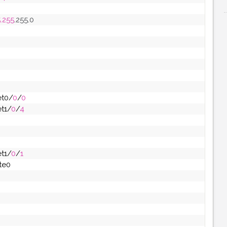
.255
.
255
.
0
et0/
0
/
0
et1/
0
/
4
et1/
0
/
1
te0