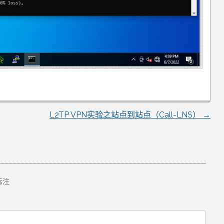
L2TP VPN实验之站点到站点（Call-LNS）
→
标注