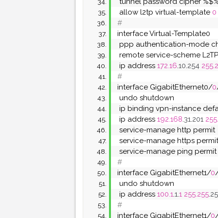
 tunnel password cipher %$
 allow l2tp virtual-template 
0
#
interface Virtual-Template0
 ppp authentication-mode c
 remote service-scheme L2T
 ip address 
172.16
.
10
.
254
255.
#
interface GigabitEthernet0/
0
 undo shutdown
 ip binding vpn-instance defa
 ip address 
192.168
.
31
.
201
255
 service-manage http permit
 service-manage https permi
 service-manage ping permit
#
interface GigabitEthernet1/
0
 undo shutdown
 ip address 
100.1
.
1
.
1
255.255
.
25
#
interface GigabitEthernet1/
0