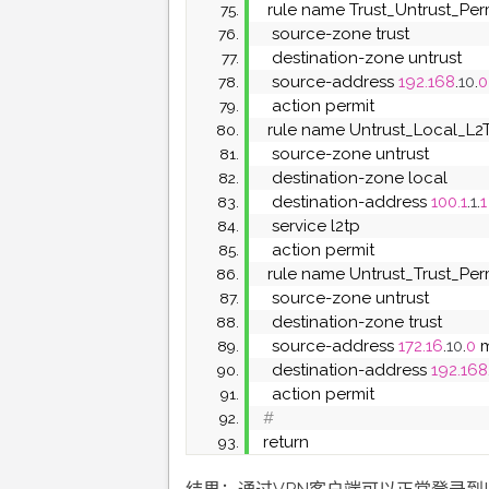
 rule name Trust_Untrust_Per
  source-zone trust
  destination-zone untrust
  source-address 
192.168
.
10
.
0
  action permit
 rule name Untrust_Local_L2
  source-zone untrust
  destination-zone local
  destination-address 
100.1
.
1
.
1
  service l2tp
  action permit
 rule name Untrust_Trust_Per
  source-zone untrust
  destination-zone trust
  source-address 
172.16
.
10
.
0
 
  destination-address 
192.168
  action permit
#
return