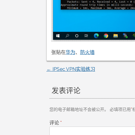
张贴在
华为
、
防火墙
←
IPSec VPN实验练习
文
章
发表评论
导
您的电子邮箱地址不会被公开。
必填项已用
*
航
评论
*