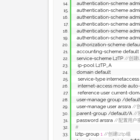
 authentication-scheme adm
 authentication-scheme adm
 authentication-scheme admi
 authentication-scheme adm
 authentication-scheme adm
 authentication-scheme adm
 authorization-scheme defau
 accounting-scheme default
 service-scheme L2TP
 //创
  ip-pool L2TP_A
 domain default
  service-type internetaccess 
  internet-access mode auto-
  reference user current-dom
 user-manage group /defaul
 user-manage user arssra
 /
 parent-group /default/A
 /
 password arssra
 //配置用户
#
l2tp-group 
1
 //创建l2tp组