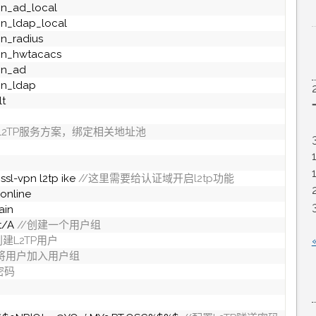
in_ad_local
in_ldap_local
n_radius
in_hwtacacs
in_ad
in_ldap
lt
建L2TP服务方案，绑定相关地址池
ssl-vpn l2tp ike
 //这里需要给认证域开启l2tp功能
online
ain
t/A
 //创建一个用户组
/创建L2TP用户
/将用户加入用户组
密码