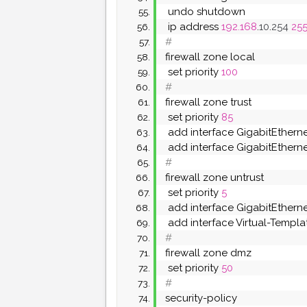
 undo shutdown
 ip address 
192.168
.
10
.
254
255
#
firewall zone local
 set priority 
100
#
firewall zone trust
 set priority 
85
 add interface GigabitEthern
 add interface GigabitEthern
#
firewall zone untrust
 set priority 
5
 add interface GigabitEthern
 add interface Virtual-Templa
#
firewall zone dmz
 set priority 
50
#
security-policy