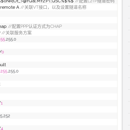
%$0NR|Ot_
>
@YQa
{
.MY2:PT,QSC%$%$
 //配置L2TP隧道密码
 remote A
 //关联VT接口，以及设置隧道名称
hap
 //配置PPP认证方式为CHAP
P
 //关联服务方案
255
.
255
.
0
/
0
ult
.255
.
255
.
0
t
/
1
5
.
252
/
4