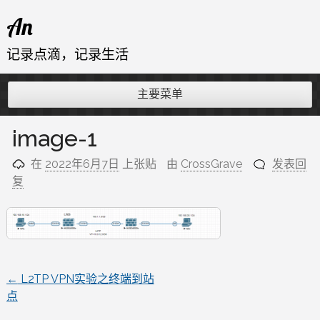
跳
An
至
内
记录点滴，记录生活
容
主要菜单
image-1
在
2022年6月7日
上张贴
由
CrossGrave
发表回
复
←
L2TP VPN实验之终端到站
文
点