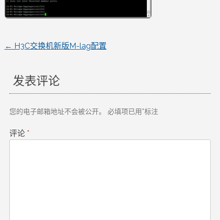
←
H3C交换机新版M-lag配置
文
章
发表评论
导
您的电子邮箱地址不会被公开。
必填项已用
*
标注
航
评论
*