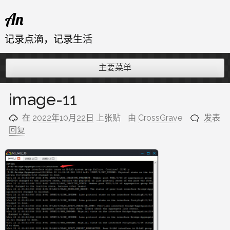
跳
An
至
内
记录点滴，记录生活
容
主要菜单
image-11
在
2022年10月22日
上张贴
由
CrossGrave
发表
回复