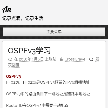
跳
An
至
内
记录点滴，记录生活
容
主要菜单
OSPFv3学习
在
2018年4月6日
上张贴
由
CrossGrave
发
表回复
OSPFv3
FF02::5、FF02::6是OSPFv3预留的IPv6组播地址
OSPFv3中的路由条目下一跳地址是链路本地地址
Router ID在OSPFv3中需要手动配置