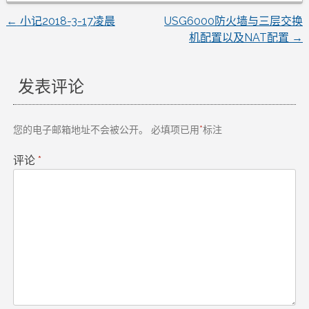
←
小记2018-3-17凌晨
USG6000防火墙与三层交换
文
机配置以及NAT配置
→
章
发表评论
导
航
您的电子邮箱地址不会被公开。
必填项已用
*
标注
评论
*