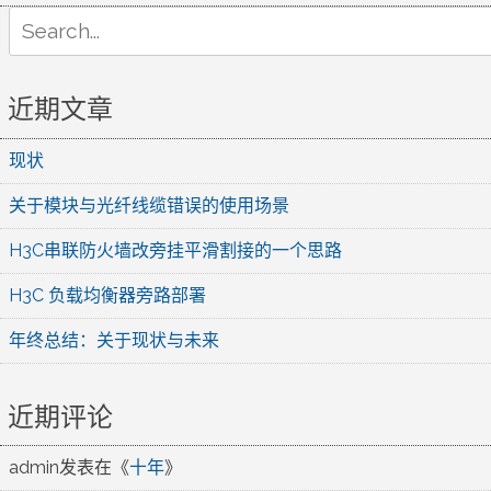
Search
for:
近期文章
现状
关于模块与光纤线缆错误的使用场景
H3C串联防火墙改旁挂平滑割接的一个思路
H3C 负载均衡器旁路部署
年终总结：关于现状与未来
近期评论
admin
发表在《
十年
》