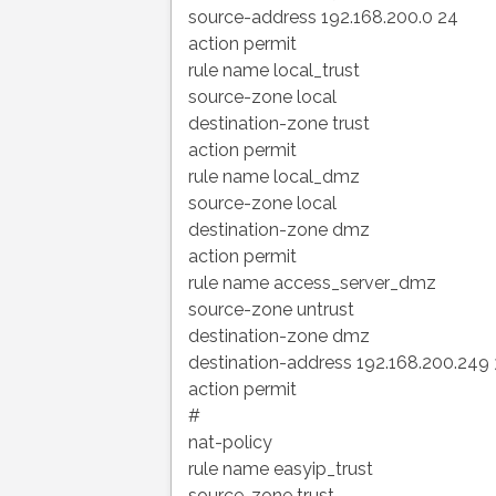
source-address 192.168.200.0 24
action permit
rule name local_trust
source-zone local
destination-zone trust
action permit
rule name local_dmz
source-zone local
destination-zone dmz
action permit
rule name access_server_dmz
source-zone untrust
destination-zone dmz
destination-address 192.168.200.249
action permit
#
nat-policy
rule name easyip_trust
source-zone trust