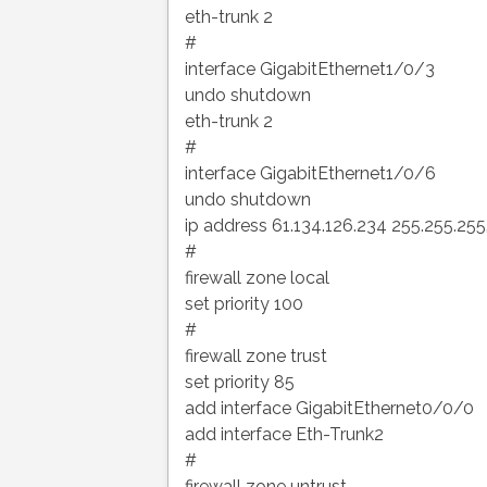
eth-trunk 2
#
interface GigabitEthernet1/0/3
undo shutdown
eth-trunk 2
#
interface GigabitEthernet1/0/6
undo shutdown
ip address 61.134.126.234 255.255.255
#
firewall zone local
set priority 100
#
firewall zone trust
set priority 85
add interface GigabitEthernet0/0/0
add interface Eth-Trunk2
#
firewall zone untrust