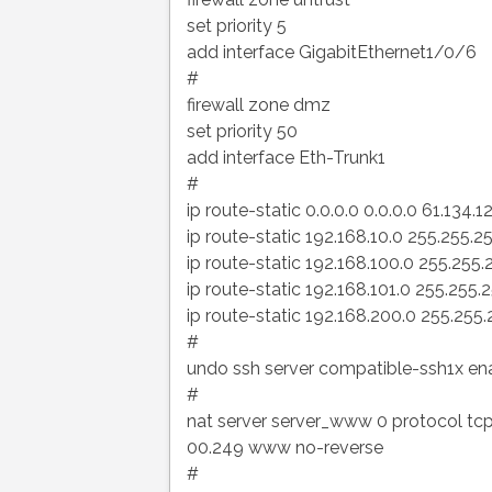
set priority 5
add interface GigabitEthernet1/0/6
#
firewall zone dmz
set priority 50
add interface Eth-Trunk1
#
ip route-static 0.0.0.0 0.0.0.0 61.134.1
ip route-static 192.168.10.0 255.255.2
ip route-static 192.168.100.0 255.255
ip route-static 192.168.101.0 255.255.
ip route-static 192.168.200.0 255.255.
#
undo ssh server compatible-ssh1x en
#
nat server server_www 0 protocol tcp
00.249 www no-reverse
#