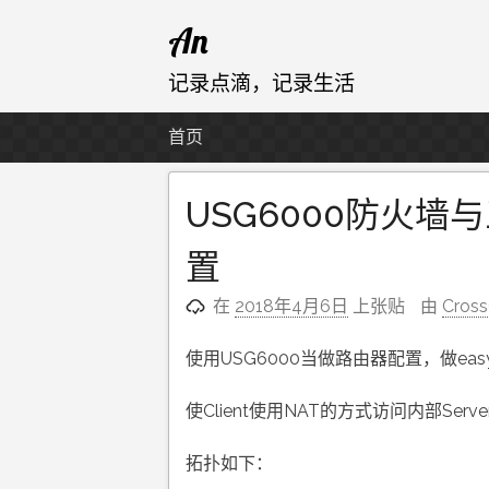
跳
An
至
内
记录点滴，记录生活
容
首页
USG6000防火墙
置
在
2018年4月6日
上张贴
由
Cros
使用USG6000当做路由器配置，做easyip
使Client使用NAT的方式访问内部Serve
拓扑如下：