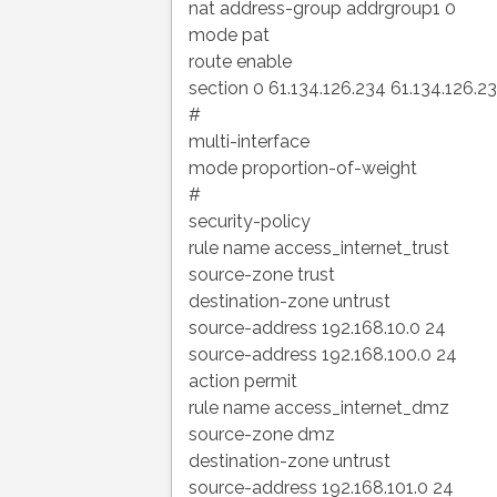
nat address-group addrgroup1 0
mode pat
route enable
section 0 61.134.126.234 61.134.126.2
#
multi-interface
mode proportion-of-weight
#
security-policy
rule name access_internet_trust
source-zone trust
destination-zone untrust
source-address 192.168.10.0 24
source-address 192.168.100.0 24
action permit
rule name access_internet_dmz
source-zone dmz
destination-zone untrust
source-address 192.168.101.0 24