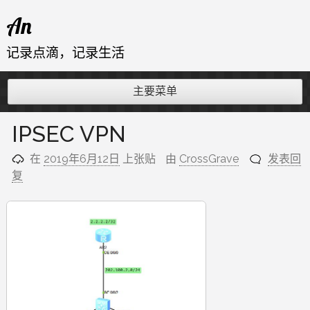
跳
An
至
内
记录点滴，记录生活
容
主要菜单
IPSEC VPN
在
2019年6月12日
上张贴
由
CrossGrave
发表回
复