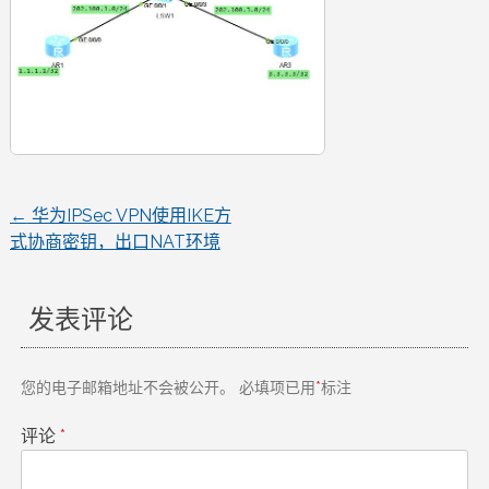
←
华为IPSec VPN使用IKE方
文
式协商密钥，出口NAT环境
章
发表评论
导
航
您的电子邮箱地址不会被公开。
必填项已用
*
标注
评论
*