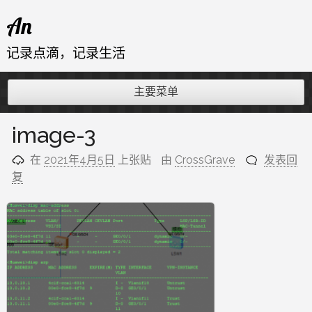
跳
An
至
内
记录点滴，记录生活
容
主要菜单
image-3
在
2021年4月5日
上张贴
由
CrossGrave
发表回
复