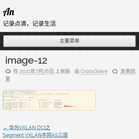
跳
An
至
内
记录点滴，记录生活
容
主要菜单
image-12
在
2021年7月26日
上张贴
由
CrossGrave
发表回
复
←
华为VXLAN DCI之
文
Segment VXLAN不同AS三层