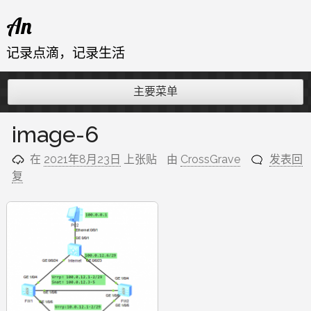
跳
An
至
内
记录点滴，记录生活
容
主要菜单
image-6
在
2021年8月23日
上张贴
由
CrossGrave
发表回
复