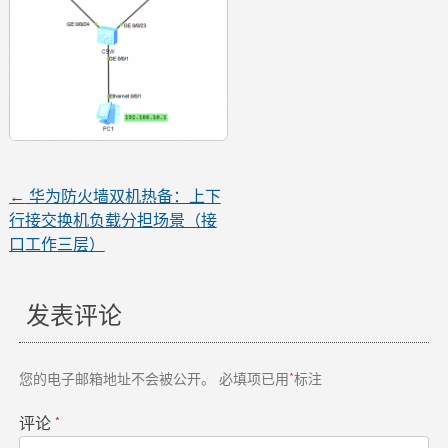
←
华为防火墙双机热备：上下
文
行接交换机负载分担场景（接
口工作三层）
章
导
发表评论
航
您的电子邮箱地址不会被公开。
必填项已用
*
标注
评论
*