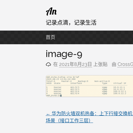
跳
An
至
内
记录点滴，记录生活
容
首页
image-9
在
2021年8月23日
上张贴
由
CrossG
←
华为防火墙双机热备：上下行接交换机
文
场景（接口工作三层）
章