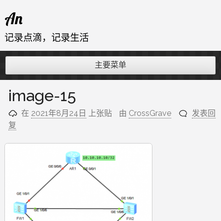
跳
An
至
内
记录点滴，记录生活
容
主要菜单
image-15
在
2021年8月24日
上张贴
由
CrossGrave
发表回
复