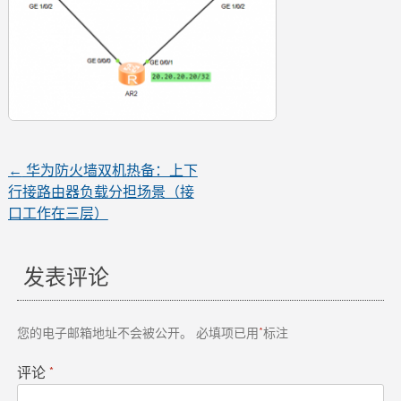
←
华为防火墙双机热备：上下
文
行接路由器负载分担场景（接
口工作在三层）
章
导
发表评论
航
您的电子邮箱地址不会被公开。
必填项已用
*
标注
评论
*