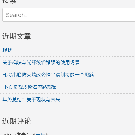
搜索
Search
for:
近期文章
现状
关于模块与光纤线缆错误的使用场景
H3C串联防火墙改旁挂平滑割接的一个思路
H3C 负载均衡器旁路部署
年终总结：关于现状与未来
近期评论
admin
发表在《
十年
》