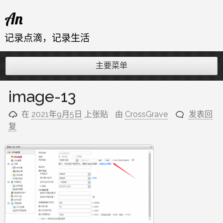
跳
An
至
内
记录点滴，记录生活
容
主要菜单
image-13
在
2021年9月5日
上张贴
由
CrossGrave
发表回
复