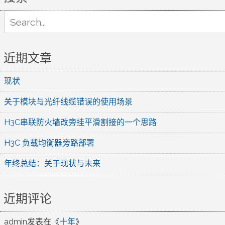
Search
for:
近期文章
现状
关于模块与光纤线缆错误的使用场景
H3C串联防火墙改旁挂平滑割接的一个思路
H3C 负载均衡器旁路部署
年终总结：关于现状与未来
近期评论
admin
发表在《
十年
》