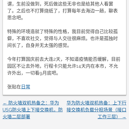
谓，生前没做到，死后做这些无非也是给其他人看罢
了。之后也不打算烧纸了，打算每年去海边一趟，聊表
思念吧。
特殊的环境造就了特殊的性格，我目前觉得自己比较孤
僻，不喜欢社交，觉得与人交往很麻烦。也许是孤独时
间长了，自身并无太强的感觉。
今年打算国庆前去大连2天，不知道疫情能否缓解，目前
园区不让去外地，行程卡只能允许14天内在本市，不允
许外出，一切看9月底吧。
张贴在
日常
←
防火墙双机热备之：华为
华为防火墙双机热备：上下行
文
USG防火墙上下接交换机，防
接交换机负载分担场景（接口
火墙二层部署
工作三层）
→
章