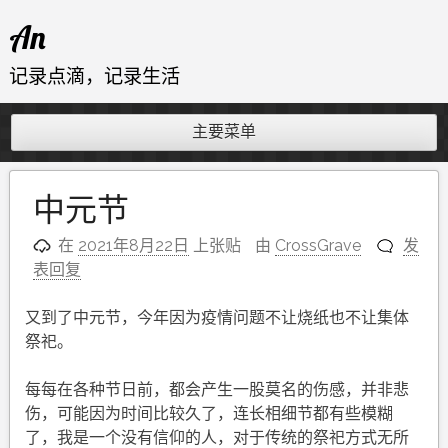
跳
An
至
内
记录点滴，记录生活
容
主要菜单
中元节
在
2021年8月22日
上张贴
由
CrossGrave
发
表回复
又到了中元节，今年因为疫情问题不让烧纸也不让集体
祭祀。
每每在各种节日前，都会产生一股莫名的伤感，并非悲
伤，可能因为时间比较久了，连长相细节都有些模糊
了，我是一个没有信仰的人，对于传统的祭祀方式无所